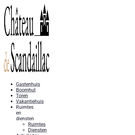
Gastenhuis
Boomhut
Toren
Vakantiehuis
Ruimtes
en
diensten
Ruimtes
Diensten