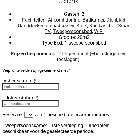
Details
Gasten:
2
Faciliteiten:
Airconditioning
,
Badkamer
,
Dienblad
,
Handdoeken en badjassen
,
Kluis
,
Koelkast-bar
,
Smart
TV
,
Tweepersoonsbed
,
WiFi
Grootte:
20m2
Type Bed:
1 tweepersoonsbed
Prijzen beginnen bij:
140
€
per nacht
(+belastingen en
toeslagen)
Verplichte velden zijn gekenmerkt met
*
Incheckdatum
*
Uitcheckdatum
*
Reserveer
van
1
beschikbare accommodaties.
Tweepersoonskamer | 1ste verdieping Binnenplein
beschikbaar voor de geselecteerde periode.